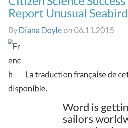
Citizen Science Success 
Report Unusual Seabird
By
Diana Doyle
on 06.11.2015
La traduction française de cet
disponible.
Word is getti
sailors world