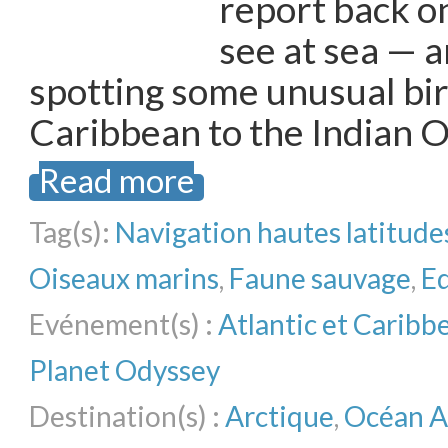
report back on
see at sea — 
spotting some unusual bir
Caribbean to the Indian O
Read more
Tag(s):
Navigation hautes latitude
Oiseaux marins
,
Faune sauvage
,
E
Evénement(s) :
Atlantic et Carib
Planet Odyssey
Destination(s) :
Arctique
,
Océan A