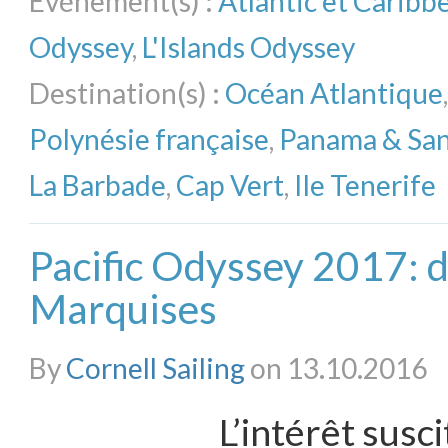
Evénement(s) :
Atlantic et Carib
Odyssey
,
L'Islands Odyssey
Destination(s) :
Océan Atlantique
Polynésie française
,
Panama & San
La Barbade
,
Cap Vert
,
Ile Tenerife
Pacific Odyssey 2017: 
Marquises
By
Cornell Sailing
on 13.10.2016
L’intérêt susci