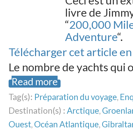
Ceci est un ex
livre de Jimm
“
200,000 Miles
Adventure
“.
Télécharger cet article e
Le nombre de yachts qui 
Read more
Tag(s):
Préparation du voyage
,
En
Destination(s) :
Arctique
,
Groenla
Ouest
,
Océan Atlantique
,
Gibralta