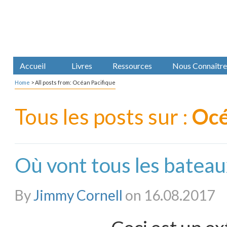
Accueil
Livres
Ressources
Nous Connaître
Home
>
All posts from: Océan Pacifique
Tous les posts sur :
Océ
Où vont tous les bateau
By
Jimmy Cornell
on 16.08.2017