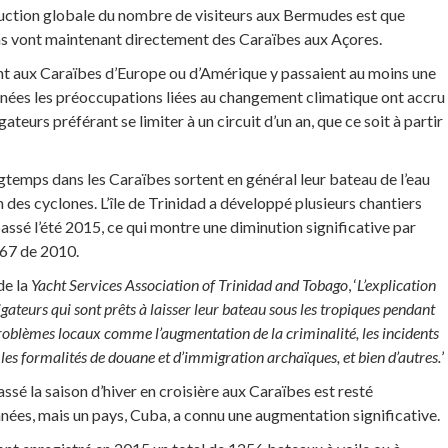
uction globale du nombre de visiteurs aux Bermudes est que
s vont maintenant directement des Caraïbes aux Açores.
ant aux Caraïbes d’Europe ou d’Amérique y passaient au moins une
années les préoccupations liées au changement climatique ont accru
teurs préférant se limiter à un circuit d’un an, que ce soit à partir
gtemps dans les Caraïbes sortent en général leur bateau de l’eau
 des cyclones. L’île de Trinidad a développé plusieurs chantiers
assé l’été 2015, ce qui montre une diminution significative par
67 de 2010.
de la
Yacht Services Association of Trinidad and Tobago
, ‘
L’explication
gateurs qui sont prêts à laisser leur bateau sous les tropiques pendant
problèmes locaux comme l’augmentation de la criminalité, les incidents
 les formalités de douane et d’immigration archaïques, et bien d’autres.
’
sé la saison d’hiver en croisière aux Caraïbes est resté
nées, mais un pays, Cuba, a connu une augmentation significative.