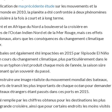
blication de
ma précédente étude
sur les mouvements et la
le monde en 2010, la planète a été confrontée à deux phénomènes
sière à la fois à court et à long terme.
t et en Afrique du Nord a bouleversé la croisière en
es de l’Océan Indien Nord et de la Mer Rouge, mais ces effets
onaux, alors que les conséquences du changement climatique
r.
bales ont également été impactées en 2015 par l’épisode El Niño
en cours du changement climatique, plus particulièrement dans le
 un typhon s’est produit chaque mois de l’année, la saison sûre
nant qu’un souvenir du passé.
onstruire une image réaliste du mouvement mondial des bateaux,
 ports de transit les plus importants de chaque océan pour demander
ateaux étrangers étant passés dans ces ports en 2015.
é remplie par les chiffres obtenus pour les destinations les plus
rande croisière, ainsi que pour certains endroits les moins visités