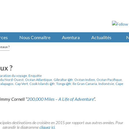
rces
Nous Connaître
Aventura
Actualités
N
teaux ?
ux ?
aration du voyage
,
Enquête
 du Nord-Ouest
,
Océan Atlantique
,
Gibraltar @fr
,
Océan Indien
,
Océan Pacifique
,
alapagos
,
Cap Vert
,
Cook Islands @fr
,
Tonga @fr
,
Ile Gran Canaria
,
Indonésie
,
Cape
 Jimmy Cornell “
200,000 Miles – A Life of Adventure
“.
incipales destinations de croisière en 2015 par rapport aux autres années. Pour
agrandir le diagramme
cliquez ici
.