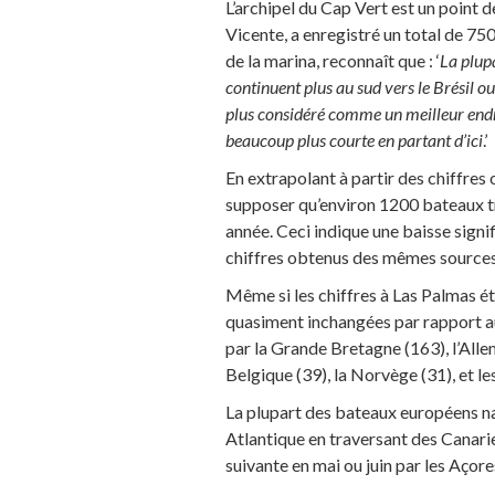
L’archipel du Cap Vert est un point d
Vicente, a enregistré un total de 75
de la marina, reconnaît que : ‘
La plupa
continuent plus au sud vers le Brésil ou
plus considéré comme un meilleur endroi
beaucoup plus courte en partant d’ici
.’
En extrapolant à partir des chiffres
supposer qu’environ 1200 bateaux tr
année. Ceci indique une baisse signi
chiffres obtenus des mêmes sources
Même si les chiffres à Las Palmas ét
quasiment inchangées par rapport aux
par la Grande Bretagne (163), l’Allem
Belgique (39), la Norvège (31), et le
La plupart des bateaux européens na
Atlantique en traversant des Canari
suivante en mai ou juin par les Açor