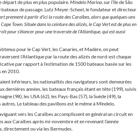
e départ de plus en plus populaire.
Mindelo Marina
, sur l’île de São
0 bateaux de passage. Lutz Meyer-Scheel, le fondateur et directeur
rt prennent à partir d’ici la route des Caraïbes, alors que quelques-uns
 Cape Town. Située dans la ceinture des alizés, le Cap Vert est de plus en
t pour s’élancer pour une traversée de l’Atlantique, qui est aussi
 obtenus pour le Cap Vert, les Canaries, et Madère, on peut
aversent l’Atlantique par la route des alizés de nord-est chaque
ficative par rapport à l’estimation de 1500 bateaux basée sur les
 en 2010.
aient inférieurs, les nationalités des navigateurs sont demeurées
 dernières années, les bateaux français étant en tête (199), suivis
agne (98), les USA (62), les Pays-Bas (57), la Suède (49), la
s autres. Le tableau des pavillons est le même à Mindelo.
viguant vers les Caraïbes accomplissent en général un circuit en
es aux Caraïbes après mi-novembre et en revenant l’année
es, directement ou via les Bermudes.