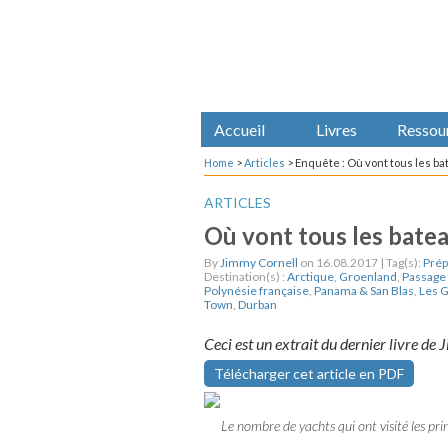
Accueil
Livres
Ressou
Home
>
Articles
>
Enquête : Où vont tous les ba
ARTICLES
Où vont tous les batea
By
Jimmy Cornell
on 16.08.2017 | Tag(s):
Prép
Destination(s) :
Arctique
,
Groenland
,
Passage
Polynésie française
,
Panama & San Blas
,
Les G
Town
,
Durban
Ceci est un extrait du dernier livre de
Télécharger cet article en PDF
Le nombre de yachts qui ont visité les pr