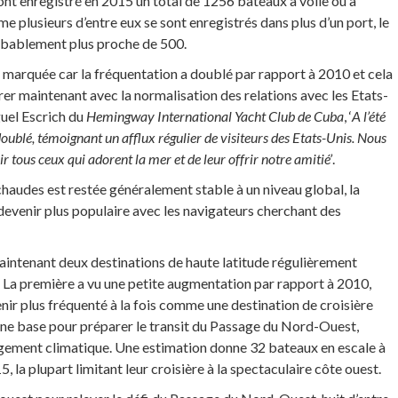
ont enregistré en 2015 un total de 1256 bateaux à voile ou à
 plusieurs d’entre eux se sont enregistrés dans plus d’un port, le
obablement plus proche de 500.
 marquée car la fréquentation a doublé par rapport à 2010 et cela
rer maintenant avec la normalisation des relations avec les Etats-
uel Escrich du
Hemingway International Yacht Club de Cuba
, ‘
A l’été
oublé, témoignant un afflux régulier de visiteurs des Etats-Unis. Nous
 tous ceux qui adorent la mer et de leur offrir notre amitié’
.
 chaudes est restée généralement stable à un niveau global, la
devenir plus populaire avec les navigateurs cherchant des
aintenant deux destinations de haute latitude régulièrement
re. La première a vu une petite augmentation par rapport à 2010,
nir plus fréquenté à la fois comme une destination de croisière
une base pour préparer le transit du Passage du Nord-Ouest,
ngement climatique. Une estimation donne 32 bateaux en escale à
 la plupart limitant leur croisière à la spectaculaire côte ouest.