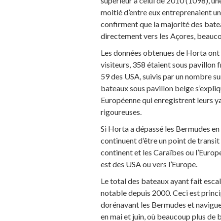
supérieur à celui de 2010 (1098), u
moitié d’entre eux entreprenaient u
confirment que la majorité des batea
directement vers les Açores, beauco
Les données obtenues de Horta ont r
visiteurs, 358 étaient sous pavillo
59 des USA, suivis par un nombre sur
bateaux sous pavillon belge s’expliq
Européenne qui enregistrent leurs ya
rigoureuses.
Si Horta a dépassé les Bermudes en
continuent d’être un point de transi
continent et les Caraïbes ou l’Europe
est des USA ou vers l’Europe.
Le total des bateaux ayant fait esc
notable depuis 2000. Ceci est princ
dorénavant les Bermudes et naviguent
en mai et juin, où beaucoup plus de 