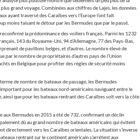
ne analyse plus poussée montre que seulement un peu plus de la
n plus grand voyage. Combinées aux chiffres de Lajes, les données
ux ayant traversé des Caraïbes vers l’Europe l’ont fait
up moins faisant le détour par les Bermudes que par le passé.
econfirmé la prédominance des voiliers français. Parmi les 1232
n français, 143 du Royaume-Uni, 94 d’Allemagne, 77 des Pays-Bas,
prenant de pavillons belges, et d’autres. Le nombre élevé de
ue par le nombre de propriétaires d’autres pays de l’Union
chts en Belgique pour profiter des règles de sécurité moins
 terme de nombre de bateaux de passage, les Bermudes
t important pour les bateaux nord-américains naviguant entre le
, ainsi que pour les bateaux rentrant des Caraïbes soit vers la côte
ale aux Bermudes en 2015 a été de 732, confirmant un déclin
ipalement dû au grand nombre de bateaux américains qui évitent
 directement vers les Caraïbes orientales. La situation s’inverse
bateaux rentrant sur le continent américain s’arrêtent aux