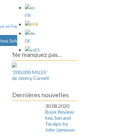
EN
FR
ous Suivre
Archives
DE
ES
Ne manquez pas…
'200,000 MILES'
de Jimmy Cornell
Dernières nouvelles
30.08.2020
Book Review:
Sea, Sun and
Taraipo by
John Jameson