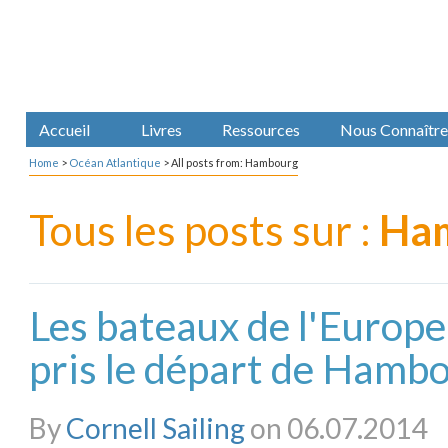
Accueil
Livres
Ressources
Nous Connaître
Home
>
Océan Atlantique
>
All posts from: Hambourg
Tous les posts sur :
Ha
Les bateaux de l'Europ
pris le départ de Hamb
By
Cornell Sailing
on 06.07.2014