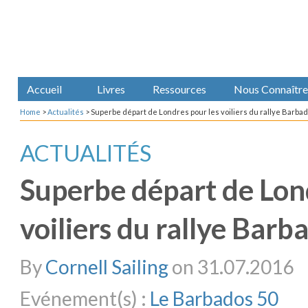
Accueil
Livres
Ressources
Nous Connaître
Home
>
Actualités
>
Superbe départ de Londres pour les voiliers du rallye Barbad
ACTUALITÉS
Superbe départ de Lon
voiliers du rallye Barb
By
Cornell Sailing
on 31.07.2016
Evénement(s) :
Le Barbados 50