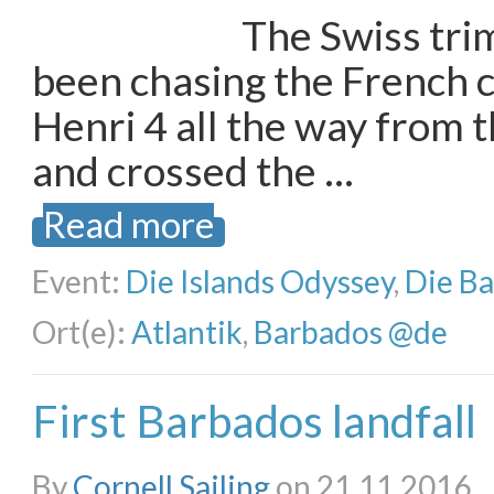
The Swiss tri
been chasing the French 
Henri 4 all the way from
and crossed the …
Read more
Event:
Die Islands Odyssey
,
Die B
Ort(e):
Atlantik
,
Barbados @de
First Barbados landfall
By
Cornell Sailing
on 21.11.2016