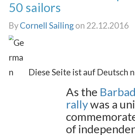
50 sailors
By
Cornell Sailing
on 22.12.2016
Diese Seite ist auf Deutsch n
As the
Barbad
rally
was a uni
commemorate 
of independe