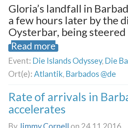
Gloria’s landfall in Barb
a few hours later by the d
Oysterbar, being steered 
Read more
Event:
Die Islands Odyssey
,
Die B
Ort(e):
Atlantik
,
Barbados @de
Rate of arrivals in Bar
accelerates
By
Jimmy Cornell
on 24.11.2016