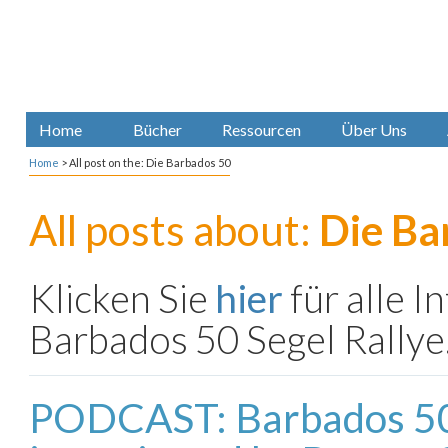
Home
Bücher
Ressourcen
Über Uns
Home
>
All post on the: Die Barbados 50
All posts about:
Die Ba
Klicken Sie
hier
für alle I
Barbados 50 Segel Rallye
PODCAST: Barbados 5