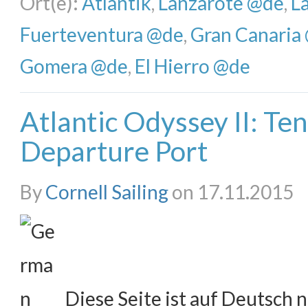
Ort(e):
Atlantik
,
Lanzarote @de
,
L
Fuerteventura @de
,
Gran Canaria
Gomera @de
,
El Hierro @de
Atlantic Odyssey II: Te
Departure Port
By
Cornell Sailing
on 17.11.2015
Diese Seite ist auf Deutsch n