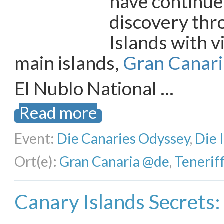
have continued
discovery thr
Islands with v
main islands,
Gran Canari
El Nublo National …
Read more
Event:
Die Canaries Odyssey
,
Die 
Ort(e):
Gran Canaria @de
,
Tenerif
Canary Islands Secrets