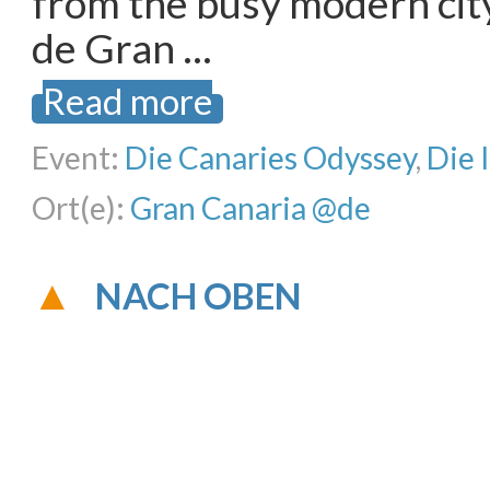
from the busy modern cit
de Gran …
Read more
Event:
Die Canaries Odyssey
,
Die 
Ort(e):
Gran Canaria @de
NACH OBEN