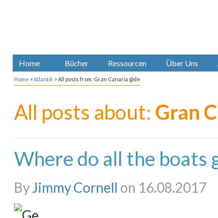
Home
Bücher
Ressourcen
Über Uns
Home
>
Atlantik
>
All posts from: Gran Canaria @de
All posts about:
Gran C
Where do all the boats 
By
Jimmy Cornell
on 16.08.2017