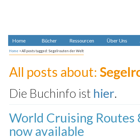
Home
Bücher
Ressourcen
Über Uns
Home
>
All posts tagged: Segelrouten der Welt
All posts about:
Segelr
Die Buchinfo ist
hier
.
World Cruising Routes 8
now available