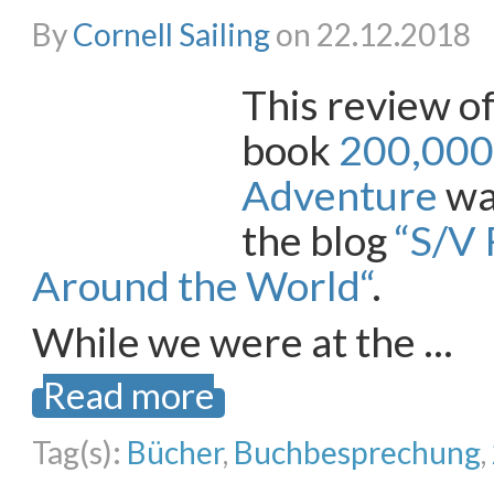
By
Cornell Sailing
on 22.12.2018
This review o
book
200,000 
Adventure
wa
the blog
“S/V 
Around the World“
.
While we were at the …
Read more
Tag(s):
Bücher
,
Buchbesprechung
,