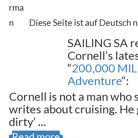
Diese Seite ist auf Deutsch n
SAILING SA r
Cornell’s late
“
200,000 MILE
Adventure
“:
Cornell is not a man who 
writes about cruising. He
dirty’ …
Read more