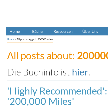
Home
Bücher
Ressourcen
Über Uns
Home
>
All posts tagged: 200000 miles
All posts about:
200000
Die Buchinfo ist
hier
.
'Highly Recommended':
'200,000 Miles'