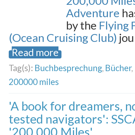
200,000 Miles
Adventure
ha
by the
Flying 
(Ocean Cruising Club)
jou
Read more
Tag(s):
Buchbesprechung
,
Bücher
,
200000 miles
'A book for dreamers, no
tested navigators': SS
'200,000 Miles'