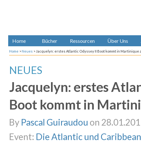
Home
Bücher
Ressourcen
Über Uns
Home
>
Neues
>
Jacquelyn: erstes Atlantic Odyssey II Boot kommt in Martinique 
NEUES
Jacquelyn: erstes Atlan
Boot kommt in Martin
By
Pascal Guiraudou
on 28.01.201
Event:
Die Atlantic und Caribbea