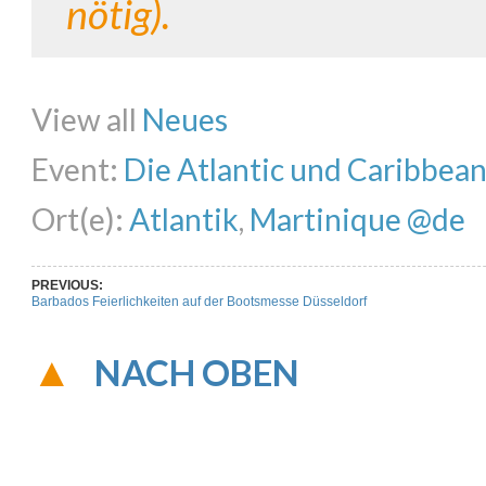
nötig).
Share on Facebook
Share on Twitter
Share on Pinterest
Share on Li
View all
Neues
Event:
Die Atlantic und Caribbea
Ort(e):
Atlantik
,
Martinique @de
PREVIOUS:
Barbados Feierlichkeiten auf der Bootsmesse Düsseldorf
NACH OBEN